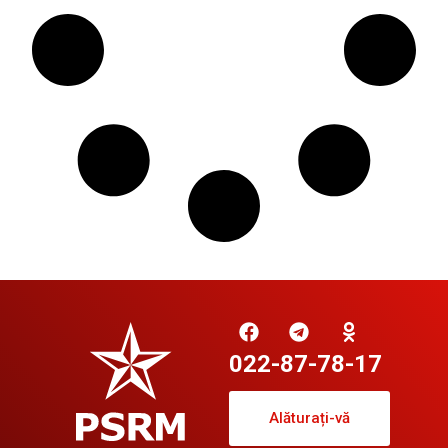
022-87-78-17
Alăturați-vă