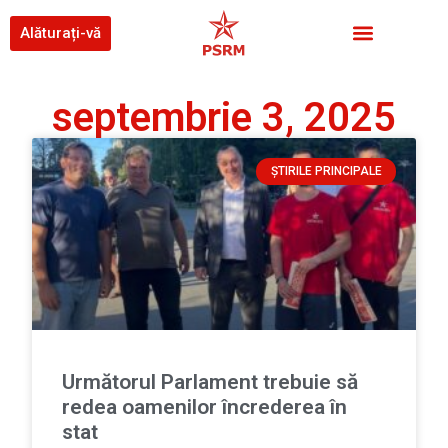
Alăturați-vă
septembrie 3, 2025
ȘTIRILE PRINCIPALE
Următorul Parlament trebuie să
redea oamenilor încrederea în
stat