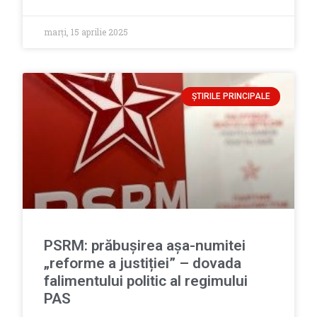
marți, 15 aprilie 2025
ȘTIRILE PRINCIPALE
PSRM: prăbușirea așa-numitei
„reforme a justiției” – dovada
falimentului politic al regimului
PAS