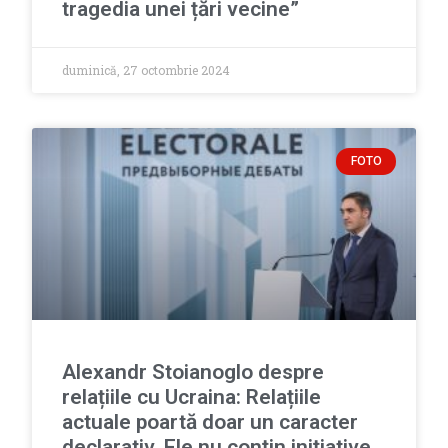
tragedia unei țări vecine”
duminică, 27 octombrie 2024
FOTO
Alexandr Stoianoglo despre
relațiile cu Ucraina: Relațiile
actuale poartă doar un caracter
declarativ. Ele nu conțin inițiative