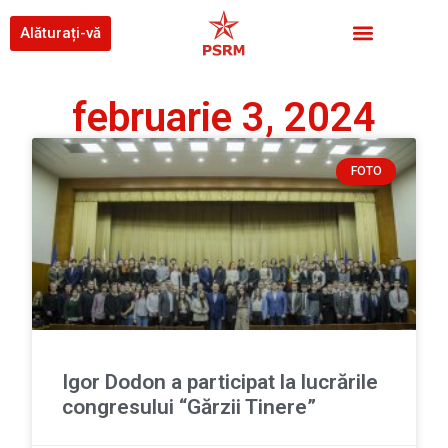
Alăturați-vă
februarie 3, 2024
FOTO
Igor Dodon a participat la lucrările
congresului “Gărzii Tinere”