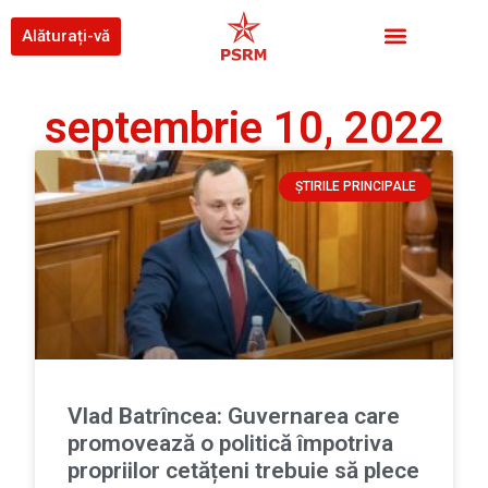
Alăturați-vă
septembrie 10, 2022
ȘTIRILE PRINCIPALE
Vlad Batrîncea: Guvernarea care
promovează o politică împotriva
propriilor cetățeni trebuie să plece