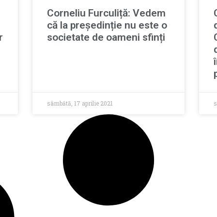
Corneliu Furculiță: Vedem
că la președinție nu este o
r
societate de oameni sfinți
sâmbătă, 17 aprilie 2021
s