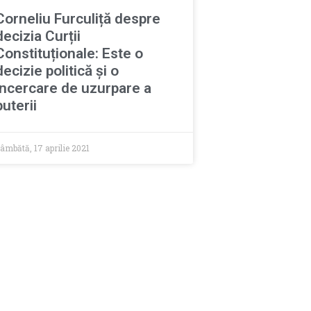
Corneliu Furculiță despre
decizia Curții
Constituționale: Este o
decizie politică și o
încercare de uzurpare a
puterii
âmbătă, 17 aprilie 2021