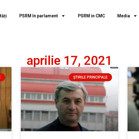
tăți
PSRM în parlament
PSRM in CMC
Media
aprilie 17, 2021
E
ȘTIRILE PRINCIPALE