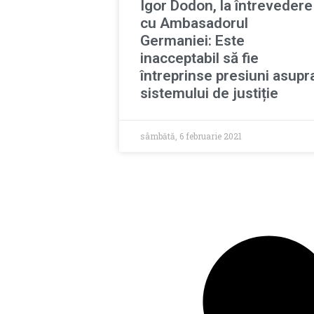
Igor Dodon, la întrevedere
cu Ambasadorul
Germaniei: Este
inacceptabil să fie
întreprinse presiuni asupr
sistemului de justiție
sâmbătă, 6 februarie 2021