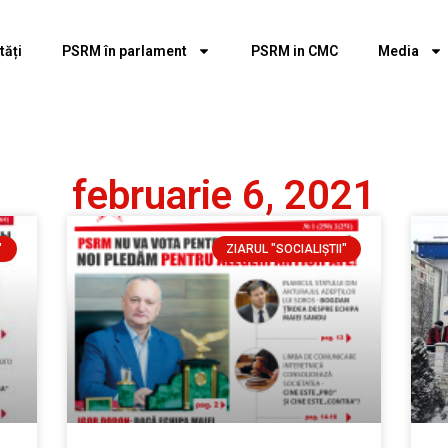
tăți
PSRM în parlament
PSRM in CMC
Media
februarie 6, 2021
"
ZIARUL "SOCIALIŞTII"