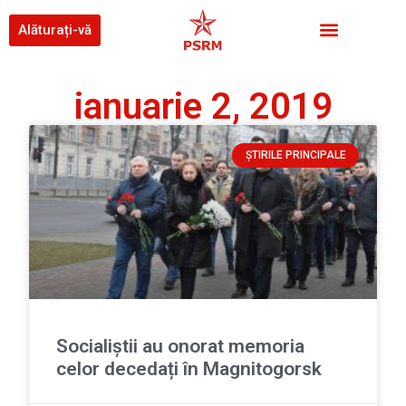
Alăturați-vă
ianuarie 2, 2019
ȘTIRILE PRINCIPALE
Socialiștii au onorat memoria
celor decedați în Magnitogorsk