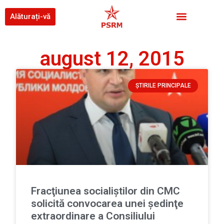
Alăturați-vă
august 12, 2015
ȘTIRILE PRINCIPALE
Fracţiunea socialiştilor din CMC
solicită convocarea unei şedinţe
extraordinare a Consiliului