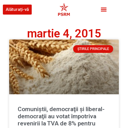
Alăturați-vă
martie 4, 2015
ȘTIRILE PRINCIPALE
Comuniştii, democraţii şi liberal-
democraţii au votat împotriva
revenirii la TVA de 8% pentru