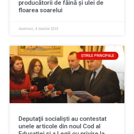
producătorii de făină şi ulei de
floarea soarelui
miercuri, 4 martie 2015
ȘTIRILE PRINCIPALE
Deputaţii socialişti au contestat
unele articole din noul Cod al
Educaţiei şi a Legii cu privire la