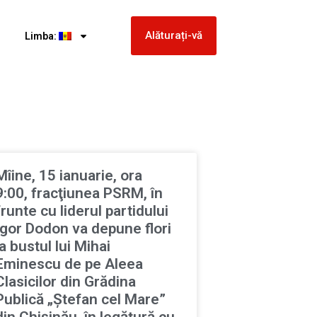
Alăturați-vă
Limba:
Mîine, 15 ianuarie, ora
9:00, fracţiunea PSRM, în
frunte cu liderul partidului
Igor Dodon va depune flori
la bustul lui Mihai
Eminescu de pe Aleea
Clasicilor din Grădina
Publică „Ștefan cel Mare”
din Chișinău, în legătură cu