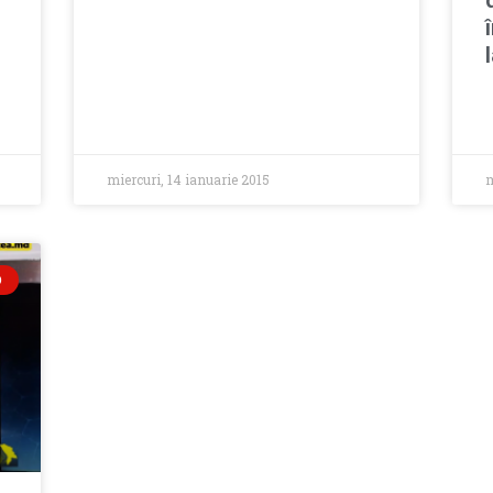
miercuri, 14 ianuarie 2015
m
O