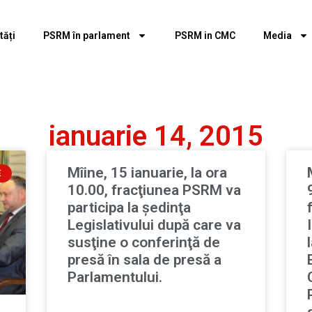
tăți
PSRM în parlament
PSRM in CMC
Media
ianuarie 14, 2015
Mîine, 15 ianuarie, la ora
E
10.00, fracţiunea PSRM va
participa la şedinţa
Legislativului după care va
susţine o conferinţă de
presă în sala de presă a
Parlamentului.