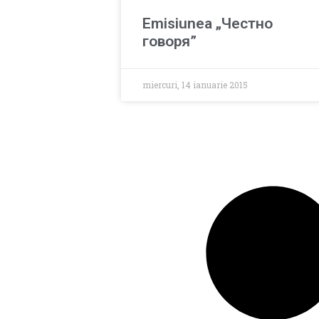
Emisiunea „Честно
говоря”
miercuri, 14 ianuarie 2015