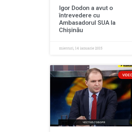
Igor Dodon a avut o
întrevedere cu
Ambasadorul SUA la
Chişinău
miercuri, 14 ianuarie 2015
VIDE