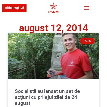
Alăturați-vă
august 12, 2014
FOTO
Socialiştii au lansat un set de
acţiuni cu prilejul zilei de 24
august