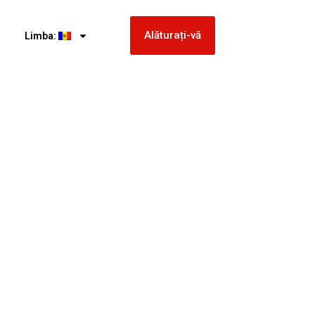
Alăturați-vă
Limba: