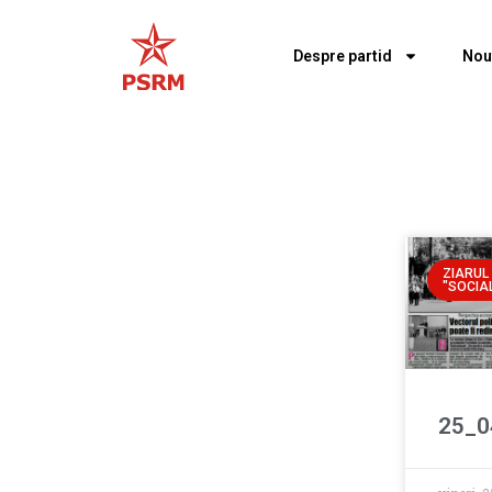
Despre partid
Nou
ZIARUL
"SOCIAL
25_0