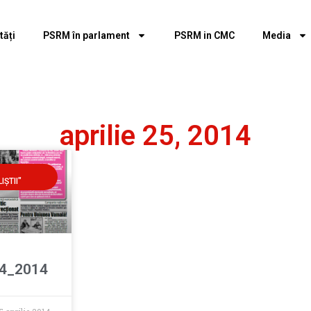
tăți
PSRM în parlament
PSRM in CMC
Media
aprilie 25, 2014
IŞTII"
4_2014