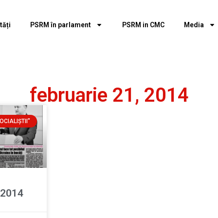
tăți
PSRM în parlament
PSRM in CMC
Media
februarie 21, 2014
OCIALIŞTII"
_2014