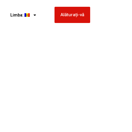
Alăturați-vă
Limba: