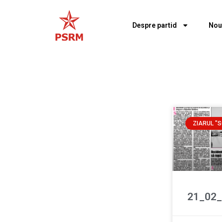
Despre partid
Nou
ZIARUL "S
21_02