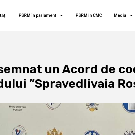
tăți
PSRM în parlament
PSRM in CMC
Media
 semnat un Acord de co
dului ”Spravedlivaia Ro