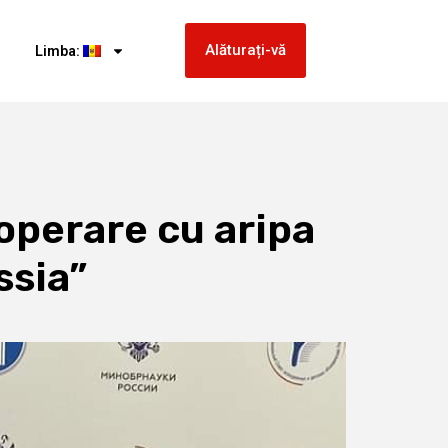
Alăturați-vă
Limba:
operare cu aripa
ssia”