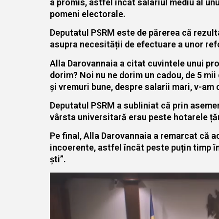
a promis, astfel încât salariul mediu al un
pomeni electorale.
Deputatul PSRM este de părerea că rezulta
asupra necesității de efectuare a unor ref
Alla Darovannaia a citat cuvintele unui pro
dorim? Noi nu ne dorim un cadou, de 5 mii
și vremuri bune, despre salarii mari, v-am 
Deputatul PSRM a subliniat că prin asemene
vârsta universitară erau peste hotarele țăr
Pe final, Alla Darovannaia a remarcat că a
incoerente, astfel încât peste puțin timp î
ști”.
Player
video