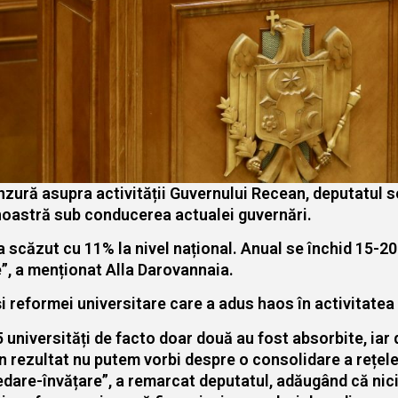
nzură asupra activității Guvernului Recean, deputatul s
 noastră sub conducerea actualei guvernări.
a scăzut cu 11% la nivel național. Anual se închid 15-20 
”, a menționat Alla Darovannaia.
i reformei universitare care a adus haos în activitatea 
5 universități de facto doar două au fost absorbite, iar d
n rezultat nu putem vorbi despre o consolidare a rețelei
dare-învățare”, a remarcat deputatul, adăugând că nici