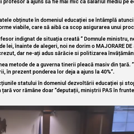
ui profesor a ajuns să fie mai mic ca salariul mediu pe
tele obținute în domeniul educației se întâmplă atunci
orme viabile, care să aibă ca scop asigurarea unui proc
fesor indignat de situația creată ” Domnule ministru, ne
 de lei, înainte de alegeri, noi ne dorim o MAJORARE D
crezut, dar ne-ați adus sărăcie si politizarea învățămân
a metode de a guverna tinerii pleacă masiv din țară. ”
ii, în prezent ponderea lor deja a ajuns la 40%”.
cțiunile statului în domeniul dezvoltării educației și s
n țară vor rămâne doar ”deputații, miniștrii PAS în frunt