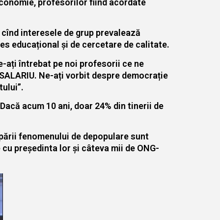
 economie, profesorilor fiind acordate
 cînd interesele de grup prevalează
es educațional și de cercetare de calitate.
-ați întrebat pe noi profesorii ce ne
E SALARIU. Ne-ați vorbit despre democrație
tului”.
Dacă acum 10 ani, doar 24% din tinerii de
topării fenomenului de depopulare sunt
e cu președinta lor și câteva mii de ONG-