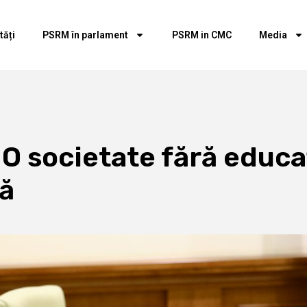
tăți
PSRM în parlament
PSRM in CMC
Media
 O societate fără educaț
tă