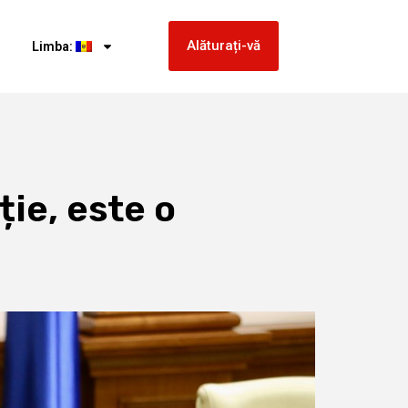
Alăturați-vă
Limba:
ie, este o