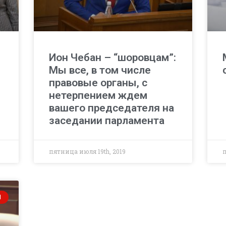
Ион Чебан – “шоровцам”:
Мы все, в том числе
правовые органы, с
нетерпением ждем
вашего председателя на
заседании парламента
пятница июля 19th, 2019
п
И