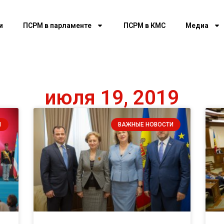
и
ПСРМ в парламенте
ПСРМ в КМС
Медиа
июля 19, 2019
И
ВАЖНЫЕ НОВОСТИ