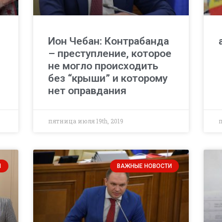
Ион Чебан: Контрабанда
– преступление, которое
не могло происходить
без “крыши” и которому
нет оправдания
пятница июля 19th, 2019
п
И
ВАЖНЫЕ НОВОСТИ