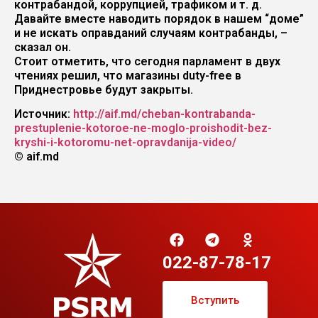
контрабандой, коррупцией, трафиком и т. д.
Давайте вместе наводить порядок в нашем “доме”
и не искать оправданий случаям контрабанды, –
сказал он.
Стоит отметить, что сегодня парламент в двух
чтениях решил, что магазины duty-free в
Приднестровье будут закрыты.
Источник:
http://aif.md/cheban-kontrabanda-
prestuplenie-kotoroe-ne-moglo-proishodit-bez-
kryshi-i-kotoromu-net-opravdanija-video/
© aif.md
022-87-78-17
Вступить