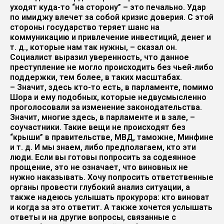
уходят куда-то “на сторону” – это печально. Удар
по имиджу влечет за собой кризис доверия. С этой
стороны государство теряет шанс на
коммуникацию и привлечение инвестиций, денег и
т. д., которые нам так нужны, – сказал он.
Социалист выразил уверенность, что данное
преступление не могло происходить без чьей-либо
поддержки, тем более, в таких масштабах.
– Значит, здесь кто-то есть, в парламенте, помимо
Шора и ему подобных, которые недвусмысленно
проголосовали за изменение законодательства.
Значит, многие здесь, в парламенте и в зале, –
соучастники. Такие вещи не происходят без
“крыши” в правительстве, МВД, таможне, Минфине
и т. д. И мы знаем, либо предполагаем, кто эти
люди. Если вы готовы попросить за содеянное
прощение, это не означает, что виновных не
нужно наказывать. Хочу попросить ответственные
органы провести глубокий анализ ситуации, а
также надеюсь услышать прокурора: кто виноват
и когда за это ответит. А также хочется услышать
ответы и на другие вопросы, связанные с