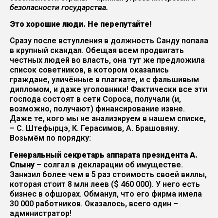
безопасности государства.
Это хорошие люди. Не перепутайте!
Сразу после вступления в должность Санду попала
в крупный скандал. Обещая всем продвигать
честных людей во власть, она тут же предложила
список советников, в котором оказались
граждане, уличённые в плагиате, и с фальшивым
дипломом, и даже уголовники! Фактически все эти
господа состоят в сети Сороса, получали (и,
возможно, получают) финансирование извне.
Даже те, кого мы не анализируем в нашем списке,
– С. Штефырцэ, К. Герасимов, А. Брашовяну.
Возьмём по порядку:
Генеральный секретарь аппарата президента А.
Спыну
– солгал в декларации об имуществе.
Занизил более чем в 5 раз стоимость своей виллы,
которая стоит 8 млн леев ($ 460 000). У него есть
бизнес в офшорах. Обманул, что его фирма имела
30 000 работников. Оказалось, всего один –
администратор!