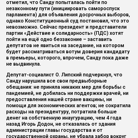
отметил, что Санду попыталась пойти по
незаконному пути (инициировать самороспуск
парламента) для объявления досрочных выборов,
однако Конституционный суд постановил, что это
невозможно. Сейчас президент и представители
партии «Действие и солидарность» (ПДС) хотят
пойти на ещё одно беззаконие – заставить
депутатов не явиться на заседание, на котором
будет рассматриваться вотум доверия кандидату
в премьеры, которого, впрочем, Санду пока даже
не выдвинула.
Депутат-социалист О. Липский подчеркнул, что
Санду нарушила все свои предвыборные
обещания: не приняла никаких мер для борьбы с
пандемией, не добилась ни поддержки врачей, ни
предоставления нашей стране вакцины, ни
помощи для экономических агентов; не сократила
расходы на президентуру, потратила больше
денег на собственную инаугурацию, чем 4 года
назад Игорь Додон, не отказалась от здания
администрации главы государства и от
государственной охраны, не убрала забор вокруг