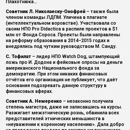
Плахотнюка…
Советник Л. Николаеску-Онофрей
– также была
членом команды ЛДПМ. Уличена в плагиате
(интеллектуальном воровстве). Участвовала со
своим НПО Pro Didactica в распиле проектов в $1
млн от Фонда Сороса. Проекты были направлены
на реформу образования в 2014–2015 годах и
внедрялись под чутким руководством М. Санду.
С. Тофилат
– лидер НПО Watch Dog, штампующий
ложь про И. Додона и фейковые опросы на деньги
американского Национального фонда за
демократию. При этом никаких финансовых
отчётов его организация не публикует, что даёт
основания подозревать данную структуру в
финансовых аферах.
Советник А. Немеренко
– незаконно получила
степень магистра, даже не записавшись на курсы.
Разжигает межэтническую рознь, обвинила всех
представителей этнических меньшинств в
«неуважении к коренному населению». Дала добро