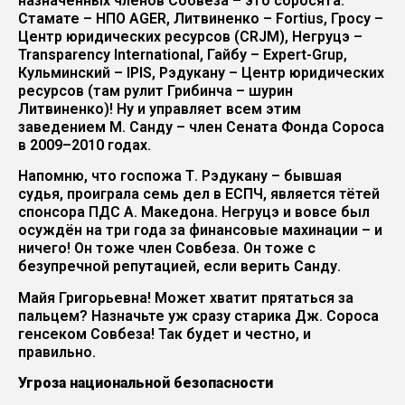
назначенных членов Собвеза – это соросята:
Стамате – НПО AGER, Литвиненко – Fortius, Гросу –
Центр юридических ресурсов (CRJM), Негруцэ –
Transparency International, Гайбу – Expert-Grup,
Кульминский – IPIS, Рэдукану – Центр юридических
ресурсов (там рулит Грибинча – шурин
Литвиненко)! Ну и управляет всем этим
заведением М. Санду – член Сената Фонда Сороса
в 2009–2010 годах.
Напомню, что госпожа Т. Рэдукану – бывшая
судья, проиграла семь дел в ЕСПЧ, является тётей
спонсора ПДС А. Македона. Негруцэ и вовсе был
осуждён на три года за финансовые махинации – и
ничего! Он тоже член Совбеза. Он тоже с
безупречной репутацией, если верить Санду.
Майя Григорьевна! Может хватит прятаться за
пальцем? Назначьте уж сразу старика Дж. Сороса
генсеком Cовбеза! Так будет и честно, и
правильно.
Угроза национальной безопасности