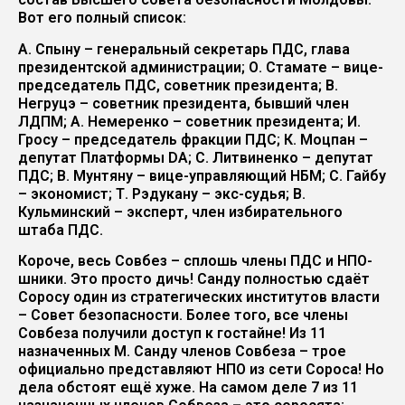
Вот его полный список:
А. Спыну – генеральный секретарь ПДС, глава
президентской администрации; О. Стамате – вице-
председатель ПДС, советник президента; В.
Негруцэ – советник президента, бывший член
ЛДПМ; А. Немеренко – советник президента; И.
Гросу – председатель фракции ПДС; К. Моцпан –
депутат Платформы DА; С. Литвиненко – депутат
ПДС; В. Мунтяну – вице-управляющий НБМ; С. Гайбу
– экономист; Т. Рэдукану – экс-судья; В.
Кульминский – эксперт, член избирательного
штаба ПДС.
Короче, весь Совбез – сплошь члены ПДС и НПО-
шники. Это просто дичь! Санду полностью сдаёт
Соросу один из стратегических институтов власти
– Совет безопасности. Более того, все члены
Совбеза получили доступ к гостайне! Из 11
назначенных М. Санду членов Совбеза – трое
официально представляют НПО из сети Сороса! Но
дела обстоят ещё хуже. На самом деле 7 из 11