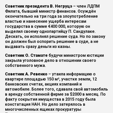
Советник президента В. Негруцэ
– член ЛДПМ
Филата, бывший министр финансов. Осуждён
окончательно на три года за злоупотребление
властью и нанесение ущерба интересам
государства в сумме €400 000, которую он
выделил своему однопартийцу П. Сандулаке.
Дескать, он исполнял решение суда. Но по закону
он должен был оспорить решение в суде, а не
выдавать сразу деньги из казны.
Советник О. Стамате
будучи министром юстиции
закрыла уголовное дело в отношении своего
собственного мужа.
Советник А. Ревенко
– утаила информацию о
квартире площадью 150 м², участке земли, 12
банковских счетах, акциях компаний и
автомобиле. Более того, сдавала свой автомобиль
в аренду собственной фирме за $2000 в месяц. По
факту сокрытия имущества в 2015 году была
констатация НАН. Но дело затерялось в
многочисленных ящиках прокуратуры