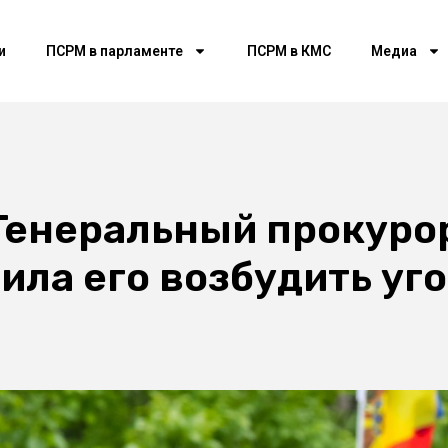
и
ПСРМ в парламенте
ПСРМ в КМС
Медиа
Генеральный прокурор
ила его возбудить уг