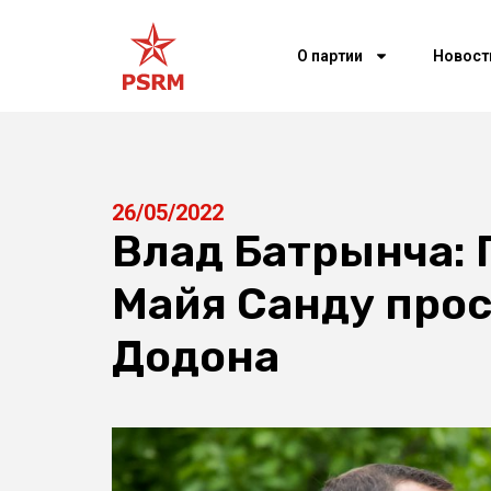
О партии
Новост
26/05/2022
Влад Батрынча: 
Майя Санду прос
Додона