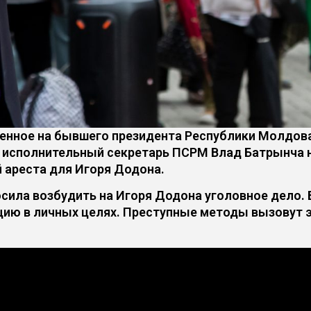
денное на бывшего президента Республики Молдов
л исполнительный секретарь ПСРМ Влад Батрынча н
й ареста для Игоря Додона.
сила возбудить на Игоря Додона уголовное дело. В
цию в личных целях. Преступные методы вызовут эф