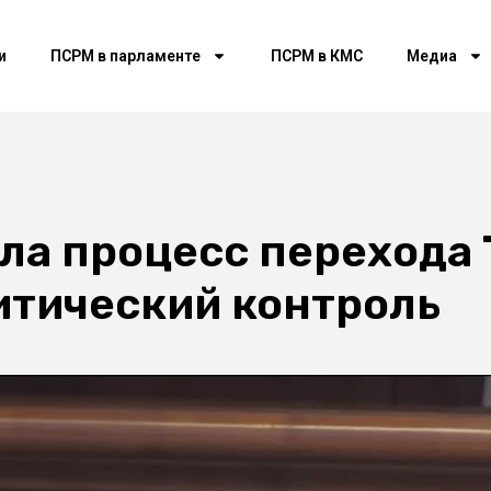
и
ПСРМ в парламенте
ПСРМ в КМС
Медиа
а процесс перехода T
итический контроль