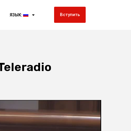
Вступить
ЯЗЫК:
eleradio