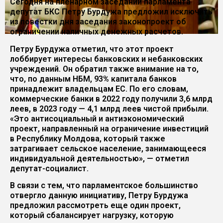
Сегодня на пленарном заседании парламента
депутат БКС Петру Бурдужа предложил исключить
из повестки дня заседания законопроект об
ограничении наличных денежных расчетов.
Петру Бурдужа отметил, что этот проект
лоббирует интересы банковских и небанковских
учреждений. Он обратил также внимание на то,
что, по данным НБМ, 93% капитала банков
принадлежит владельцам ЕС. По его словам,
коммерческие банки в 2022 году получили 3,6 млрд
леев, в 2023 году — 4,1 млрд леев чистой прибыли.
«Это антисоциальный и антиэкономический
проект, направленный на ограничение инвестиций
в Республику Молдова, который также
затрагивает сельское население, занимающееся
индивидуальной деятельностью», — отметил
депутат-социалист.
В связи с тем, что парламентское большинство
отвергло данную инициативу, Петру Бурдужа
предложил рассмотреть еще один проект,
который сбалансирует нагрузку, которую