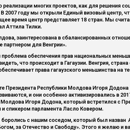
еализации многих проектов, как для решения соц
В 2007 году мы открыли Единый визовый центр, чт
ящее время центр представляет 18 стран. Мы счита
ал Аттила Тилки.
олдова, заинтересована в сбалансированных отноше
 партнером для Венгрии».
ся проблема обеспечения прав национальных меньш
видеть, что происходит в Гагаузии. Венгрия, стран
обеспечивает права гагаузского меньшинства на те
те Президента Республики Молдова Игоря Додона 
виваются, и они особенно активизировались в 2017
и Молдова Игоря Додона, который встретился с П
 и спикером парламента Ласло Ковером.
ы боролись с нашим соседом, который был назван
Богом, за Отечество и Свободу». Этого я желаю и ва