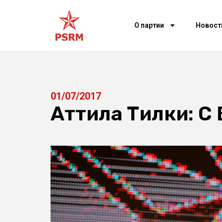
О партии
Новост
01/07/2017
Аттила Тилки: С 