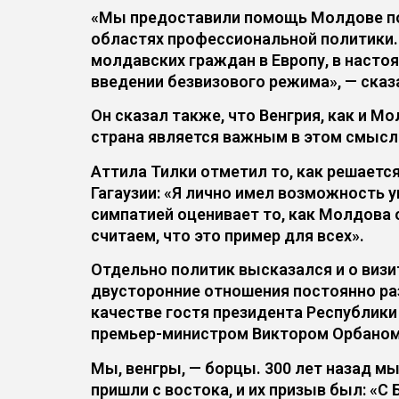
«Мы предоставили помощь Молдове по р
областях профессиональной политики. 
молдавских граждан в Европу, в насто
введении безвизового режима», — сказ
Он сказал также, что Венгрия, как и М
страна является важным в этом смысле
Аттила Тилки отметил то, как решает
Гагаузии: «Я лично имел возможность у
симпатией оценивает то, как Молдова 
считаем, что это пример для всех».
Отдельно политик высказался и о визи
двусторонние отношения постоянно раз
качестве гостя президента Республик
премьер-министром Виктором Орбаном
Мы, венгры, — борцы. 300 лет назад м
пришли с востока, и их призыв был: «С 