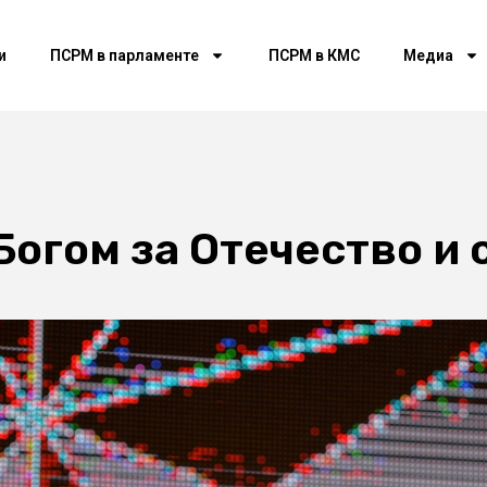
и
ПСРМ в парламенте
ПСРМ в КМС
Медиа
Богом за Отечество и 