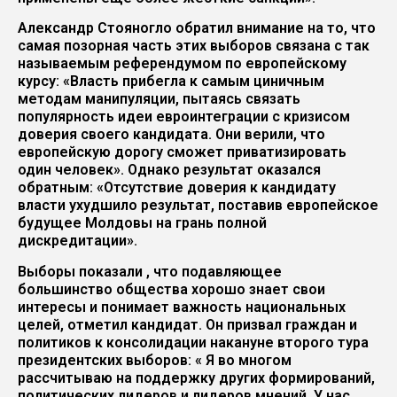
Александр Стояногло обратил внимание на то, что
самая позорная часть этих выборов связана с так
называемым референдумом по европейскому
курсу: «Власть прибегла к самым циничным
методам манипуляции, пытаясь связать
популярность идеи евроинтеграции с кризисом
доверия своего кандидата. Они верили, что
европейскую дорогу сможет приватизировать
один человек». Однако результат оказался
обратным: «Отсутствие доверия к кандидату
власти ухудшило результат, поставив европейское
будущее Молдовы на грань полной
дискредитации».
Выборы показали , что подавляющее
большинство общества хорошо знает свои
интересы и понимает важность национальных
целей, отметил кандидат. Он призвал граждан и
политиков к консолидации накануне второго тура
президентских выборов: « Я во многом
рассчитываю на поддержку других формирований,
политических лидеров и лидеров мнений. У нас