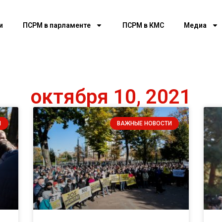
и
ПСРМ в парламенте
ПСРМ в КМС
Медиа
октября 10, 2021
И
ВАЖНЫЕ НОВОСТИ