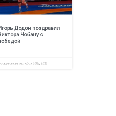
Игорь Додон поздравил
Виктора Чобану с
победой
оскресенье октября 10th, 2021