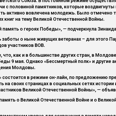
оветского Союза. В постоянном режиме осуществля
сячи с половиной памятников, которые воздвигнуты
сть активно вовлечена молодежь. Было отмечено
х книг на тему Великой Отечественной Войны.
й память о героях Победы», — подчеркнула Зинаида
заботы о ныне живущих ветеранах – для этого Па
дов участников ВОВ.
что, как и в большинстве других стран, в Молдове
еды 9 мая. Однако «Бессмертный полк» и другие ак
дения Молдовы.
» состоится в режиме он-лайн, по предложению пре
 на своих страницах в социальных сетях истории 
частников Великой Отечественной Войны», — объяв
 память о Великой Отечественной Войне и о Велик
аментском уровне для сохранения в памяти народ