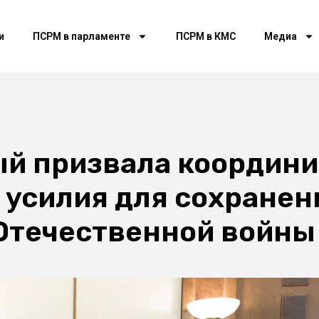
и
ПСРМ в парламенте
ПСРМ в КМС
Медиа
ый призвала координи
усилия для сохранени
 Отечественной войны