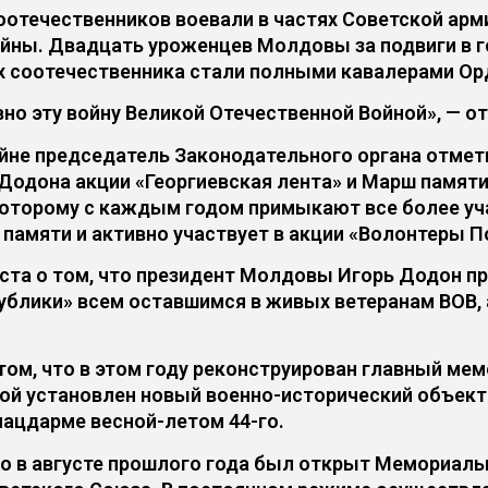
оотечественников воевали в частях Советской арм
войны. Двадцать уроженцев Молдовы за подвиги в
их соотечественника стали полными кавалерами Ор
но эту войну Великой Отечественной Войной», — о
ойне председатель Законодательного органа отме
Додона акции «Георгиевская лента» и Марш памяти
которому с каждым годом примыкают все более уч
памяти и активно участвует в акции «Волонтеры 
ста о том, что президент Молдовы Игорь Додон п
ублики» всем оставшимся в живых ветеранам ВОВ,
ом, что в этом году реконструирован главный мемо
ой установлен новый военно-исторический объект
лацдарме весной-летом 44-го.
то в августе прошлого года был открыт Мемориал