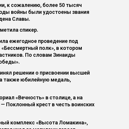
ии, к сожалению, более 50 тысяч
 годы войны были удостоены звания
дена Славы.
тметила спикер.
тила ежегодное проведение под
 «Бессмертный полк», в котором
астников. По словам Зинаиды
Победы».
ринял решении о присвоении высшей
 а также юбилейную медаль,
риал «Вечность» в столице, а на
 — Поклонный крест в честь воинских
ьный комплекс «Высота Ломакина»,