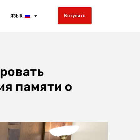
Вступить
ЯЗЫК:
ровать
я памяти о