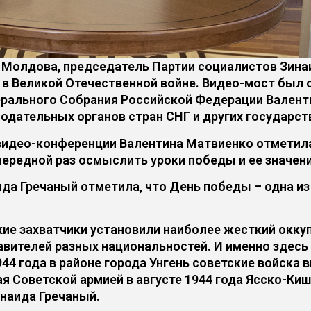
Молдова, председатель Партии социалистов Зинаи
в Великой Отечественной войне. Видео-мост был о
ального Собрания Российской Федерации Валенти
одательных органов стран СНГ и других государств
 видео-конференции Валентина Матвиенко отметил
чередной раз осмыслить уроки победы и ее значен
да Гречаный отметила, что День победы – одна и
ие захватчики установили наиболее жесткий окку
вителей разных национальностей. И именно здесь 
944 года в районе города Унгень советские войска
я Советской армией в августе 1944 года Ясско-Ки
инаида Гречаный.