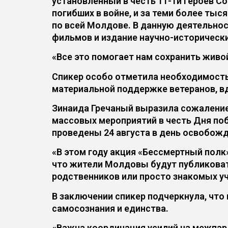
установленный в честь 11-ти героев С
погибших в войне, и за теми более ты
по всей Молдове. В данную деятельно
фильмов и издание научно-исторически
«Все это помогает нам сохранить живо
Спикер особо отметила необходимость 
материальной поддержке ветеранов, в
Зинаида Гречаный выразила сожаление, 
массовых мероприятий в честь Дня поб
проведены 24 августа в день освобож
«В этом году акция «Бессмертный полк
что жители Молдовы будут публиковать
родственников или просто знакомых у
В заключении спикер подчеркнула, что
самосознания и единства.
«Важна координация усилий на межпарл