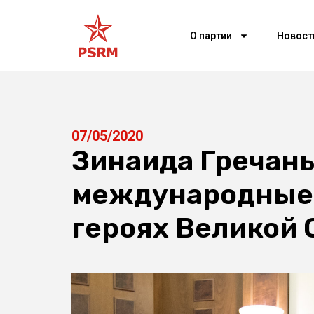
О партии
Новост
07/05/2020
Зинаида Гречан
международные 
героях Великой