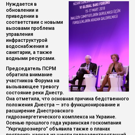
Нуждается в
обновлении и
приведении в
соответствии с новыми
вызовами проблема
управления
инфраструктурой
водоснабжения и
санитарии, а также
водными ресурсами.
Председатель ПСРМ
обратила внимание
участников Форума на
вызывающее тревогу
состояние реки Днестр.
Она отметила, что основная причина бедственного
положения Днестра — это функционирование и
расширение Днестровского
гидроэнергетического комплекса на Украине.
Осенью прошлого года украинская госкомпания
“Укргидроэнерго” объявила также о планах
построить каскад из шести гидроэлектростанций