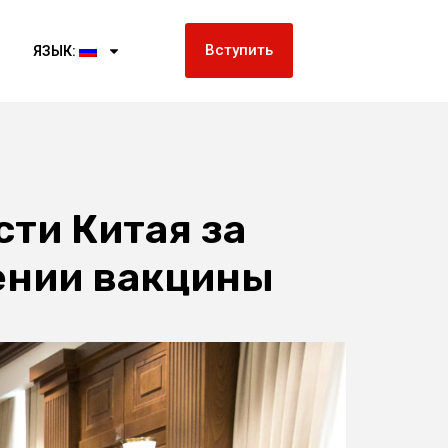
Вступить
ЯЗЫК:
ти Китая за
лении вакцины