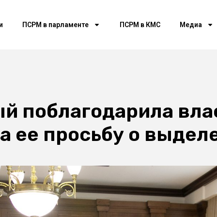
и
ПСРМ в парламенте
ПСРМ в КМС
Медиа
й поблагодарила влас
а ее просьбу о выде