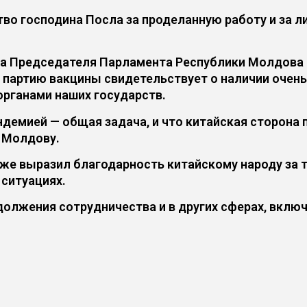
о господина Посла за проделанную работу и за ли
ьба Председателя Парламента Республики Молдова
ь партию вакцины свидетельствует о наличии оче
рганами наших государств.
ндемией — общая задача, и что китайская сторона 
в Молдову.
е выразил благодарность китайскому народу за то
 ситуациях.
должения сотрудничества и в других сферах, вклю