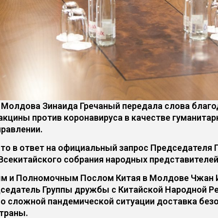
Молдова Зинаида Гречаный передала слова благод
акцины против коронавируса в качестве гуманитар
правлении.
то в ответ на официальный запрос Председателя
секитайского собрания народных представителей
ым и Полномочным Послом Китая в Молдове Чжан И
седатель Группы дружбы с Китайской Народной Ре
тно сложной пандемической ситуации доставка без
траны.