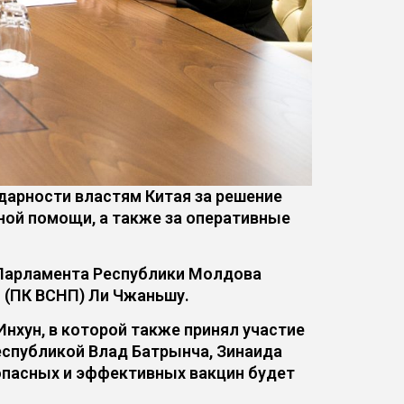
арности властям Китая за решение
ной помощи, а также за оперативные
 Парламента Республики Молдова
 (ПК ВСНП) Ли Чжаньшу.
нхун, в которой также принял участие
спубликой Влад Батрынча, Зинаида
опасных и эффективных вакцин будет