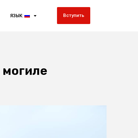
Вступить
ЯЗЫК:
 могиле