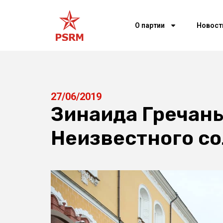
О партии
Новост
27/06/2019
Зинаида Гречан
Неизвестного с