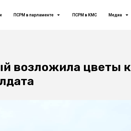
и
ПСРМ в парламенте
ПСРМ в КМС
Медиа
ый возложила цветы к
олдата