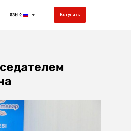
Вступить
ЯЗЫК:
дседателем
на