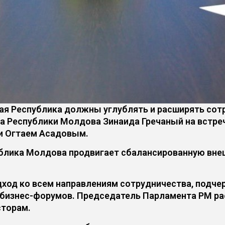
я Республика должны углублять и расширять сотр
а Республики Молдова Зинаида Гречаный на встре
и Огтаем Асадовым.
ублика Молдова продвигает сбалансированную вне
дход ко всем направлениям сотрудничества, подче
 бизнес-форумов. Председатель Парламента РМ ра
сторам.