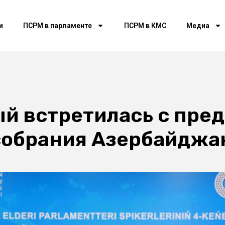
и
ПСРМ в парламенте
ПСРМ в КМС
Медиа
й встретилась с пре
собрания Азербайджа