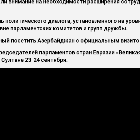
ли внимание на необходимости расширения сотруд
 политического диалога, установленного на уровн
вне парламентских комитетов и групп дружбы.
аный посетить Азербайджан с официальным визито
редседателей парламентов стран Евразии «Великая
-Султане 23-24 сентября.