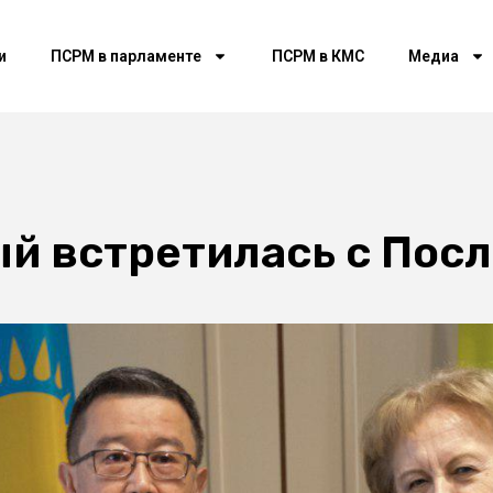
и
ПСРМ в парламенте
ПСРМ в КМС
Медиа
й встретилась с Пос