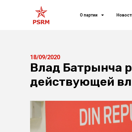
О партии
Новост
18/09/2020
Влад Батрынча р
действующей вл