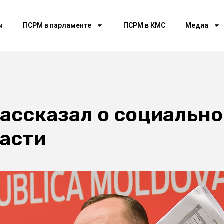
и
ПСРМ в парламенте
ПСРМ в КМС
Медиа
ассказал о социально
асти