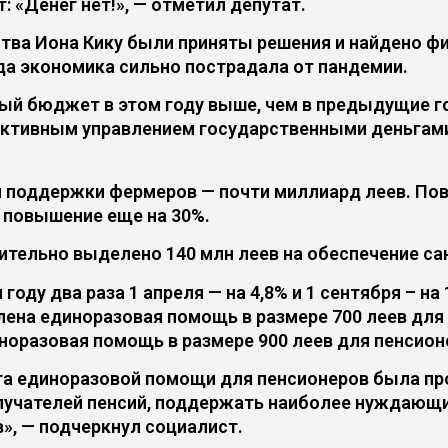
: «Денег нет!», — отметил депутат.
тва Иона Кику были приняты решения и найдено ф
гда экономика сильно пострадала от пандемии.
ый бюджет в этом году выше, чем в предыдущие го
ктивным управлением государственными деньгами
ля поддержки фермеров — почти миллиард леев. По
я повышение еще на 30%.
тельно выделено 140 млн леев на обеспечение сан
году два раза 1 апреля — на 4,8% и 1 сентября – н
лена единоразовая помощь в размере 700 леев для 
норазовая помощь в размере 900 леев для пенсионе
та единоразовой помощи для пенсионеров была пр
чателей пенсий, поддержать наиболее нуждающихс
в», — подчеркнул социалист.