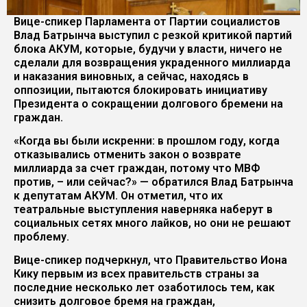
Вице-спикер Парламента от Партии социалистов
Влад Батрынча выступил с резкой критикой партий
блока АКУМ, которые, будучи у власти, ничего не
сделали для возвращения украденного миллиарда
и наказания виновных, а сейчас, находясь в
оппозиции, пытаются блокировать инициативу
Президента о сокращении долгового бремени на
граждан.
«Когда вы были искренни: в прошлом году, когда
отказывались отменить закон о возврате
миллиарда за счет граждан, потому что МВФ
против, – или сейчас?» — обратился Влад Батрынча
к депутатам АКУМ. Он отметил, что их
театральные выступления наверняка наберут в
социальных сетях много лайков, но они не решают
проблему.
Вице-спикер подчеркнул, что Правительство Иона
Кику первым из всех правительств страны за
последние несколько лет озаботилось тем, как
снизить долговое бремя на граждан,