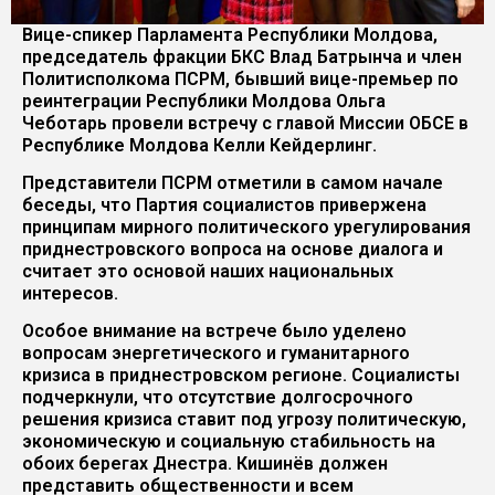
Вице-спикер Парламента Республики Молдова,
председатель фракции БКС Влад Батрынча и член
Политисполкома ПСРМ, бывший вице-премьер по
реинтеграции Республики Молдова Ольга
Чеботарь провели встречу с главой Миссии ОБСЕ в
Республике Молдова Келли Кейдерлинг.
Представители ПСРМ отметили в самом начале
беседы, что Партия социалистов привержена
принципам мирного политического урегулирования
приднестровского вопроса на основе диалога и
считает это основой наших национальных
интересов.
Особое внимание на встрече было уделено
вопросам энергетического и гуманитарного
кризиса в приднестровском регионе. Социалисты
подчеркнули, что отсутствие долгосрочного
решения кризиса ставит под угрозу политическую,
экономическую и социальную стабильность на
обоих берегах Днестра. Кишинёв должен
представить общественности и всем