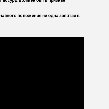
т абсурд должен быть признан
ычайного положения ни одна запятая в