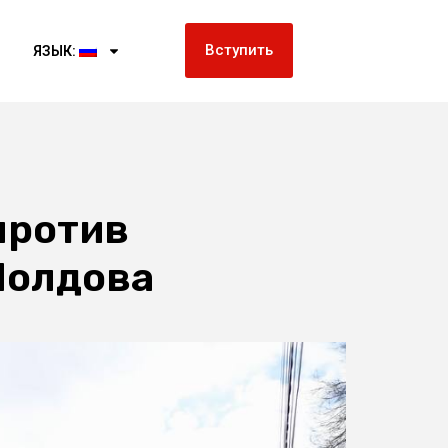
Вступить
ЯЗЫК:
против
Молдова