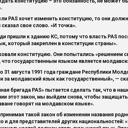
юдать конституцию – это обязанность, не может бы
.
сли PAS хочет изменить конституцию, то они долж
казал свое слово. «И точка».
и пришли к зданию КС, потому что власть PAS пося
к, который закреплен в конституции страны».
ковали конституцию. Они попытались «решением с
о, что государственным языком является молдавск
о 31 августа 1991 года граждане Республики Мол
 за молдавский язык как государственный», — ска
ная бригада PAS» пытается сделать так, что в наш
ении этот закон, мы выйдем снова, чтобы защищать
даване говорят на молдавском языке».
, принимая такой закон об изменении названия род
но и для представителей других национальностей: 