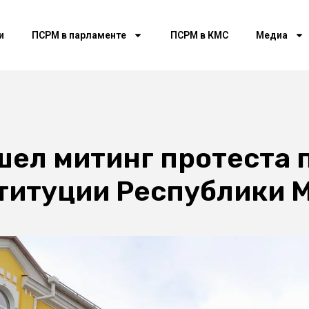
и
ПСРМ в парламенте
ПСРМ в КМС
Медиа
шел митинг протеста 
титуции Республики 