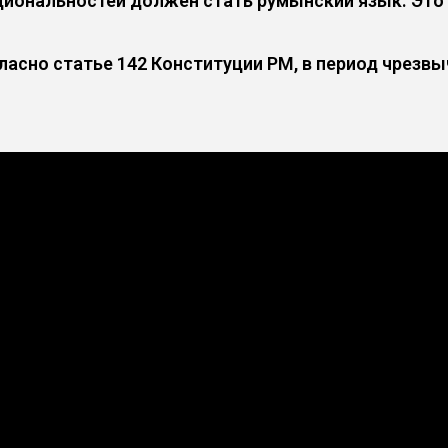
циональностей должен стать румынский язык. Это
ласно статье 142 Конституции РМ, в период чрезв