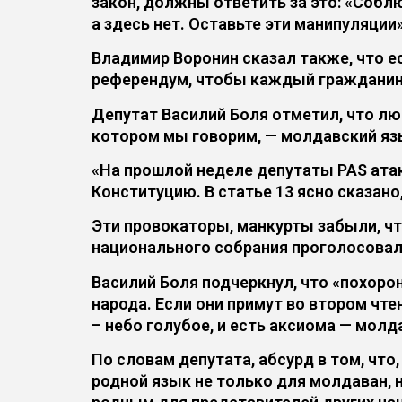
закон, должны ответить за это: «Собл
а здесь нет. Оставьте эти манипуляции»
Владимир Воронин сказал также, что е
референдум, чтобы каждый гражданин с
Депутат Василий Боля отметил, что люд
котором мы говорим, — молдавский язы
«На прошлой неделе депутаты PAS ата
Конституцию. В статье 13 ясно сказан
Эти провокаторы, манкурты забыли, чт
национального собрания проголосовали
Василий Боля подчеркнул, что «похорон
народа. Если они примут во втором чт
– небо голубое, и есть аксиома — мол
По словам депутата, абсурд в том, что
родной язык не только для молдаван, 