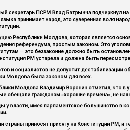
ный секретарь ПСРМ Влад Батрынча подчеркнул на 
языка принимает народ, это суверенная воля народа
титуции.
цию Республики Молдова, которая является осно
дения референдума, простым законом. Это уголов
тутам — это беззаконие должно быть остановлено,
Конституция РМ устарела и должна быть пересмотре
стов и социалистов не допустит дестабилизации о
ки Молдова была законом для всех.
блики Молдова Владимир Воронин отметил, что в у
ые обещали гражданам «хорошие времена», не нашл
оды у власти, имея парламентское большинство в к
ии.
и страны приносят присягу на Конституции РМ, и т