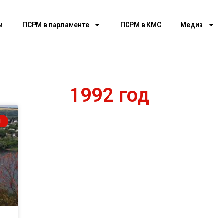
и
ПСРМ в парламенте
ПСРМ в КМС
Медиа
1992 год
И