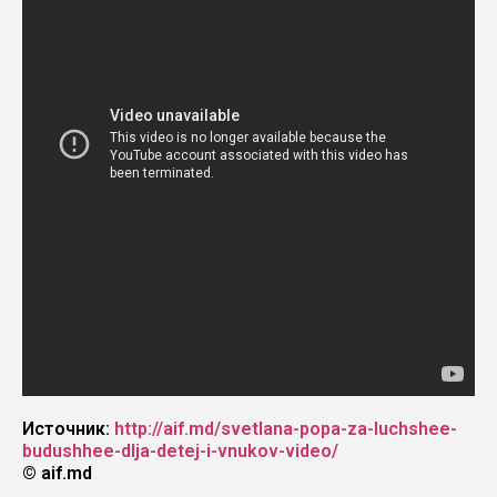
Источник:
http://aif.md/svetlana-popa-za-luchshee-
budushhee-dlja-detej-i-vnukov-video/
© aif.md