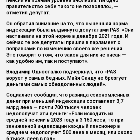
пенсии на полный уровень инфляции. Ни одно
правительство себе такого не позволяло», —
отметил депутат.
Он обратил внимание на то, что нынешняя норма
индексации была выдвинута депутатами PAS: «Они
настаивали на этой норме в декабре 2021 года. И
сейчас те же депутаты пришли в парламент с
поправками по изменению своего же решения.
Это говорит о том, что закон для них не писан —
как удобно им, так и поступают».
Владимир Односталко подчеркнул, что «PAS
ворует у самых бедных. Майя Санду не брезгует
деньгами самых обездоленных людей».
Социалист сообщил, что разница сэкономленных
денег при меньшей индексации составляет 3,7
млрд леев — почти 700 тысяч человек
недополучат эти деньги: «Если исходить из
средней пенсии в 2023 году в 3 160 леев, то при
заниженной индексации каждый пенсионер в
среднем недополучит 500 леев в месяц, или около
6 тысяч леев в год».