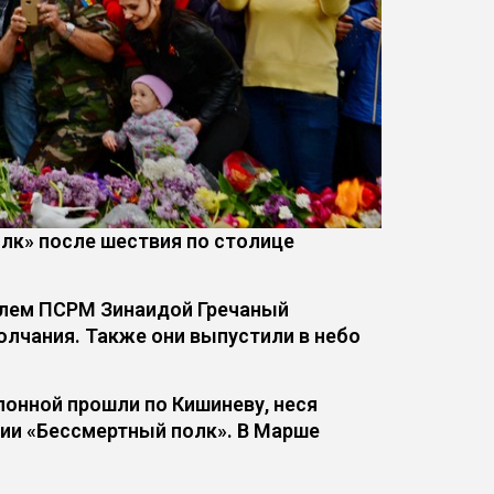
лк» после шествия по столице
телем ПСРМ Зинаидой Гречаный
олчания. Также они выпустили в небо
онной прошли по Кишиневу, неся
ции «Бессмертный полк». В Марше