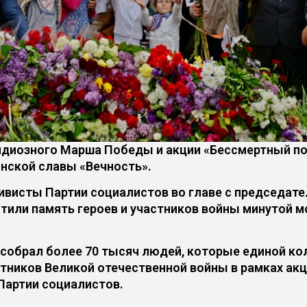
ндиозного Марша Победы и акции «Бессмертный по
нской славы «Вечность».
тивисты Партии социалистов во главе с председа
тили память героев и участников войны минутой м
обрал более 70 тысяч людей, которые единой кол
тников Великой отечественной войны в рамках ак
Партии социалистов.