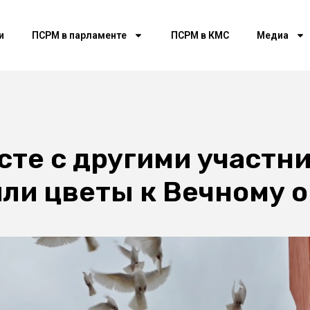
и
ПСРМ в парламенте
ПСРМ в КМС
Медиа
сте с другими участн
ли цветы к Вечному 