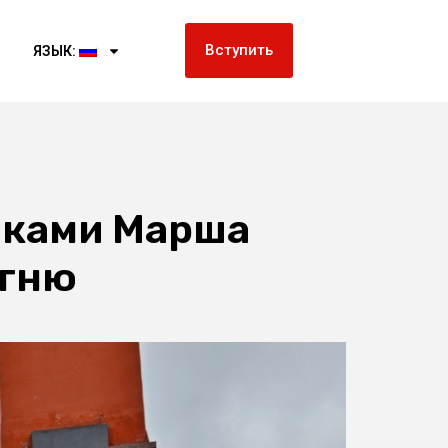
Вступить
ЯЗЫК:
иками Марша
огню