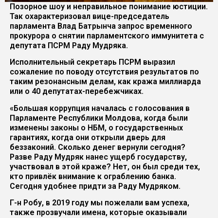
Позорное шоу и неправильное понимание юстиции.
Так охарактеризовал вице-председатель
парламента Влад Батрынча запрос временного
прокурора о снятии парламентского иммунитета с
депутата ПСРМ Раду Мудряка.
Исполнительный секретарь ПСРМ выразил
сожаление по поводу отсутствия результатов по
таким резонансным делам, как кража миллиарда
или о 40 депутатах-перебежчиках.
«Большая коррупция началась с голосования в
Парламенте Республики Молдова, когда были
изменены законы о НБМ, о государственных
гарантиях, когда они открыли дверь для
беззаконий. Сколько денег вернули сегодня?
Разве Раду Мудряк нанес ущерб государству,
участвовал в этой краже? Нет, он был среди тех,
кто привлёк внимание к ограблению банка.
Сегодня удобнее придти за Раду Мудряком.
Г-н Робу, в 2019 году мы пожелали вам успеха,
также прозвучали имена, которые оказывали