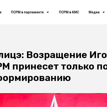
и
ПСРМ в парламенте
ПСРМ в КМС
Медиа
лицэ: Возращение Иго
М принесет только п
 формированию