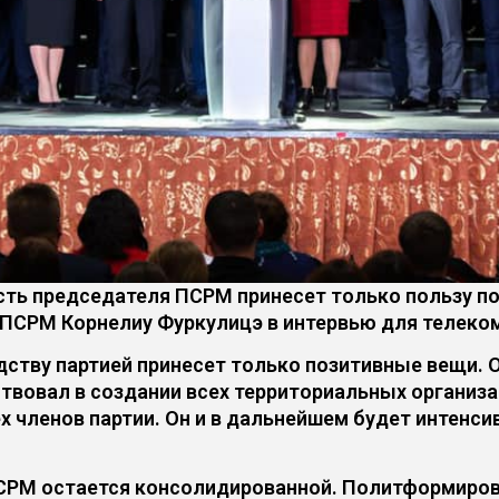
ть председателя ПСРМ принесет только пользу п
ПСРМ Корнелиу Фуркулицэ в интервью для телеко
ству партией принесет только позитивные вещи. О
твовал в создании всех территориальных организа
 членов партии. Он и в дальнейшем будет интенси
ПСРМ остается консолидированной. Политформиров