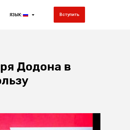
Вступить
ЯЗЫК:
ря Додона в
ользу