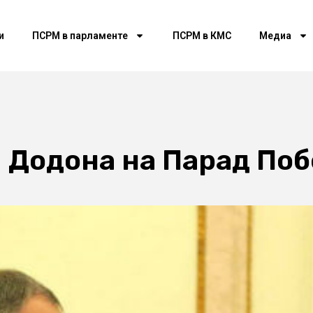
и
ПСРМ в парламенте
ПСРМ в КМС
Медиа
 Додона на Парад По