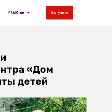
Вступить
ЯЗЫК:
ли
ентра «Дом
ты детей