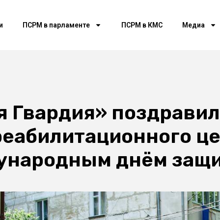
и
ПСРМ в парламенте
ПСРМ в КМС
Медиа
я Гвардия» поздрави
реабилитационного ц
ународным днём защи