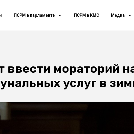
и
ПСРМ в парламенте
ПСРМ в КМС
Медиа
т ввести мораторий н
унальных услуг в зи