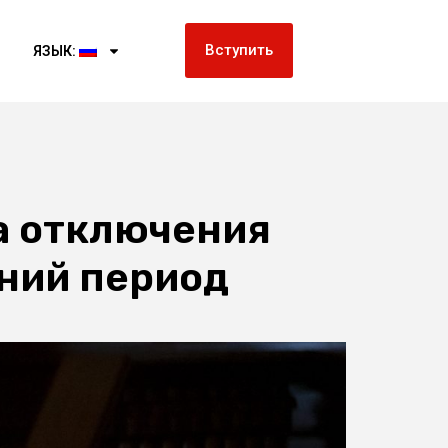
Вступить
ЯЗЫК:
а отключения
мний период