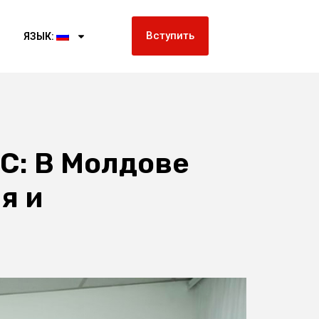
Вступить
ЯЗЫК:
ЕС: В Молдове
я и