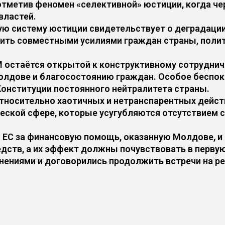
отметив феномен «селективной» юстиции, когда ч
властей.
ую систему юстиции свидетельствует о деградации
ить совместными усилиями граждан страны, полит
М остаётся открытой к конструктивному сотруднич
Молдове и благосостоянию граждан. Особое бесп
 Конституции постоянного нейтралитета страны.
относительно хаотичных и нетранспарентных дейст
ической сфере, которые усугубляются отсутствием 
 ЕС за финансовую помощь, оказанную Молдове, и
едств, а их эффект должны почувствовать в перву
ениями и договорились продолжить встречи на ре