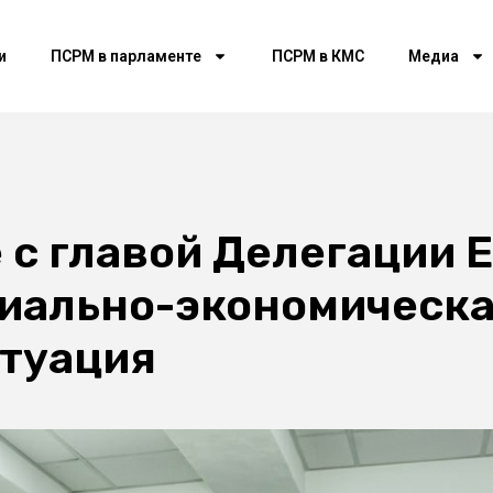
и
ПСРМ в парламенте
ПСРМ в КМС
Медиа
 с главой Делегации 
циально-экономическа
итуация