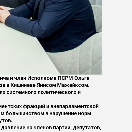
ынча и член Исполкома ПСРМ Ольга
юза в Кишиневе Янисом Мажейксом.
ях системного политического и
ментских фракций и внепарламентской
им большинством в нарушение норм
утов.
авление на членов партии, депутатов,