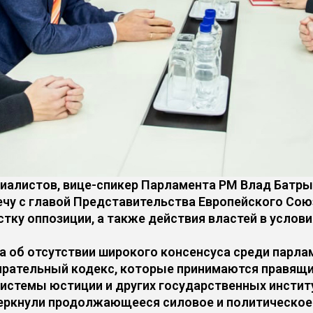
иалистов, вице-спикер Парламента РМ Влад Батр
речу с главой Представительства Европейского Со
ку оппозиции, а также действия властей в услови
 об отсутствии широкого консенсуса среди парла
бирательный кодекс, которые принимаются правящ
истемы юстиции и других государственных инстит
еркнули продолжающееся силовое и политическое д