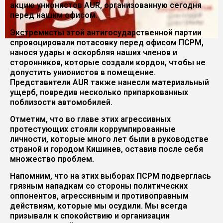
акцию унионистов AUR, организованную сегодня
перед нашим офисом.
Экстремисты этой антигосударственной партии
спровоцировали потасовку перед офисом ПСРМ,
нанося удары и оскорбляя наших членов и
сторонников, которые создали кордон, чтобы не
допустить унионистов в помещение.
Представители AUR также нанесли материальный
ущерб, повредив несколько припаркованных
поблизости автомобилей.
Отметим, что во главе этих агрессивных
протестующих стояли коррумпированные
личности, которые много лет были в руководстве
страной и городом Кишинев, оставив после себя
множество проблем.
Напомним, что на этих выборах ПСРМ подверглась
грязным нападкам со стороны политических
оппонентов, агрессивным и противоправным
действиям, которые мы осудили. Мы всегда
призывали к спокойствию и организации