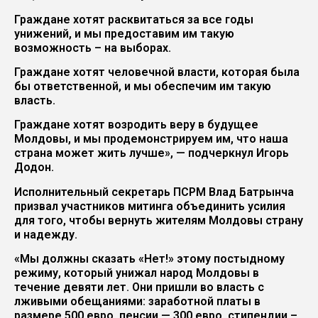
Граждане хотят расквитаться за все годы
унижений, и мы предоставим им такую
возможность – на выборах.
Граждане хотят человечной власти, которая была
бы ответственной, и мы обеспечим им такую
власть.
Граждане хотят возродить веру в будущее
Молдовы, и мы продемонстрируем им, что наша
страна может жить лучше», — подчеркнул Игорь
Додон.
Исполнительный секретарь ПСРМ Влад Батрынча
призвал участников митинга объединить усилия
для того, чтобы вернуть жителям Молдовы страну
и надежду.
«Мы должны сказать «Нет!» этому постыдному
режиму, который унижал народ Молдовы в
течение девяти лет. Они пришли во власть с
лживыми обещаниями: заработной платы в
размере 500 евро, пенсии — 300 евро, стипендии –