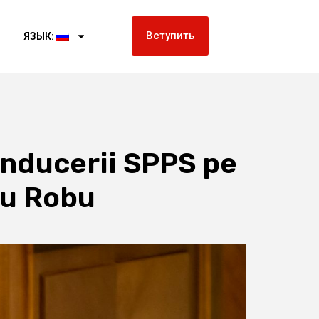
Вступить
ЯЗЫК:
onducerii SPPS pe
ru Robu