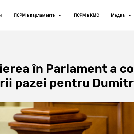
и
ПСРМ в парламенте
ПСРМ в КМС
Медиа
ierea în Parlament a c
rii pazei pentru Dumit