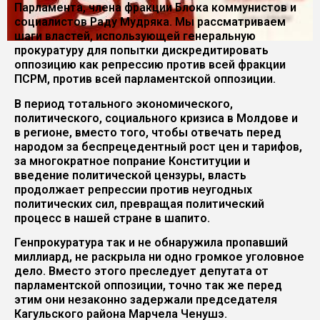
Парламента, члена фракции Блока коммунистов и
социалистов Раду Мудряка. Мы рассматриваем
шаги властей, использующей генеральную
прокуратуру для попытки дискредитировать
оппозицию как репрессию против всей фракции
ПСРМ, против всей парламентской оппозиции.
В период тотального экономического,
политического, социального кризиса в Молдове и
в регионе, вместо того, чтобы отвечать перед
народом за беспрецедентный рост цен и тарифов,
за многократное попрание Конституции и
введение политической цензуры, власть
продолжает репрессии против неугодных
политических сил, превращая политический
процесс в нашей стране в шапито.
Генпрокуратура так и не обнаружила пропавший
миллиард, не раскрыла ни одно громкое уголовное
дело. Вместо этого преследует депутата от
парламентской оппозиции, точно так же перед
этим они незаконно задержали председателя
Кагульского района Марчела Ченушэ.