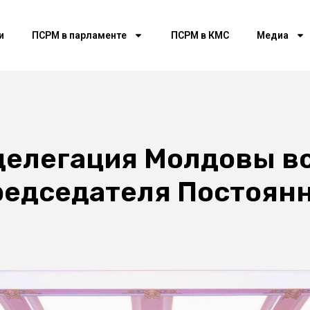
и
ПСРМ в парламенте
ПСРМ в КМС
Медиа
делегация Молдовы вс
редседателя Постоянн